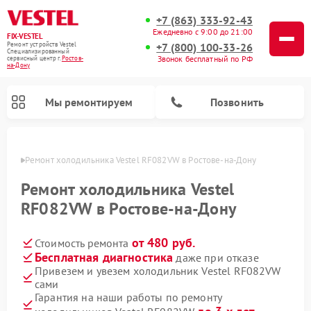
+7 (863) 333-92-43
Ежедневно с 9:00 до 21:00
FIX-VESTEL
+7 (800) 100-33-26
Ремонт устройств Vestel
Специализированный
Звонок бесплатный по РФ
cервисный центр г.
Ростов-
на-Дону
Мы ремонтируем
Позвонить
-Дону
Ремонт холодильника Vestel RF082VW в Ростове-на-Дону
Ремонт холодильника Vestel
RF082VW в Ростове-на-Дону
Ремонт посудомоечных машин Vestel
Ремонт стиральных машин Vestel
Ремонт варочных панелей Vestel
от 480 руб.
Стоимость ремонта
Бесплатная диагностика
даже при отказе
Привезем и увезем холодильник Vestel RF082VW
сами
Гарантия на наши работы по ремонту