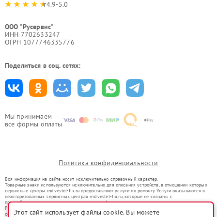
4.9-5.0
ООО "Русервис"
ИНН 7702633247
ОГРН 1077746335776
Поделиться в соц. сетях:
Мы принимаем
все формы оплаты
Политика конфиденциальности
Вся информация на сайте носит исключительно справочный характер.
Товарные знаки используются исключительно для описания устройств, в отношении которых
сервисные центры rnd.vestel-fix.ru предоставляют услуги по ремонту. Услуги оказываются в
неавторизованных сервисных центрах rnd.vestel-fix.ru, которые не связаны с
правообладателями товарных знаков или их официальными представителями.
Ремонт осуществляется для устройств, уже введенных в гражданский оборот в соответствии
Этот сайт использует файлы cookie. Вы можете
со статьей 1487 ГК РФ.