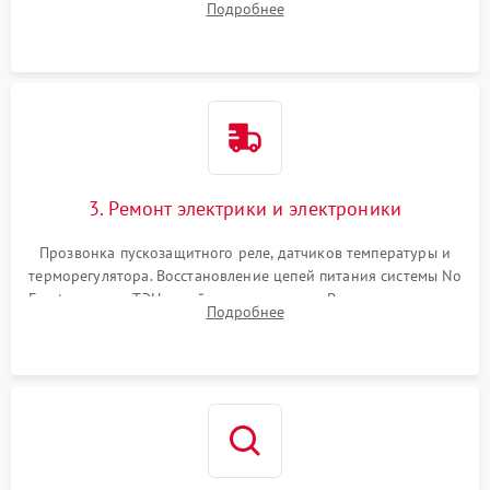
Подробнее
продувка капиллярной трубки для устранения засоров.
3. Ремонт электрики и электроники
Прозвонка пускозащитного реле, датчиков температуры и
терморегулятора. Восстановление цепей питания системы No
Frost, включая ТЭН оттайки и вентилятор. Ремонт или замена
Подробнее
платы управления при сбоях алгоритмов.