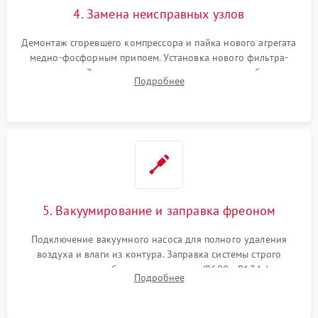
4. Замена неисправных узлов
Демонтаж сгоревшего компрессора и пайка нового агрегата
медно-фосфорным припоем. Установка нового фильтра-
осушителя. Замена изношенных вентиляторов обдува,
Подробнее
сломанных заслонок или поврежденных дверных петель.
5. Вакуумирование и заправка фреоном
Подключение вакуумного насоса для полного удаления
воздуха и влаги из контура. Заправка системы строго
дозированным объемом хладагента (R600a, R134a) по
Подробнее
электронным весам. Контроль рабочего давления в системе.