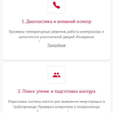
1800 ₽
Подробнее →
на стенках
Сбой в работе инвертора
2100 ₽
Подробнее →
1. Диагностика и внешний осмотр
Запах горелого при
2000 ₽
Подробнее →
Проверка температурных режимов, работы компрессора и
работе
целостности уплотнителей дверей. Измерение
сопротивления обмоток мотора, проверка термостата и
Не включается
Подробнее
1000 ₽
Подробнее →
считывание кодов ошибок с электронного дисплея.
холодильник
Проблемы с системой
автоматической
1800 ₽
Подробнее →
разморозки
2. Поиск утечек и подготовка контура
Опрессовка системы азотом для выявления микротрещин в
трубопроводе. Проверка испарителя и конденсатора
течеискателем. Демонтаж старого фильтра-осушителя и