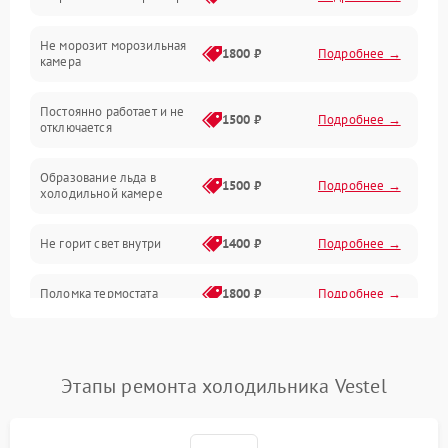
Электропитание
Не морозит морозильная
Дренаж
1800 ₽
Подробнее →
камера
Оттайка
Постоянно работает и не
1500 ₽
Подробнее →
отключается
Программное обеспечение
Образование льда в
1500 ₽
Подробнее →
холодильной камере
Не горит свет внутри
1400 ₽
Подробнее →
Поломка термостата
1800 ₽
Подробнее →
Не работает вентилятор
1800 ₽
Подробнее →
Этапы ремонта холодильника Vestel
Поломка системы No Frost
2600 ₽
Подробнее →
Образование конденсата