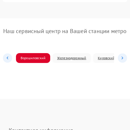
Наш сервисный центр на Вашей станции метро
Ворошиловский
Железнодорожный
Кировский
Л