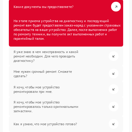
Какие документы вы предоставляете?
На этапе приема устройства на диагностику и последующий
ремонт вам будет предоставлен заказ-наряд с указанием страховых
обязательств на ваше устройство. Далее, после выполнения работ
по ремонту техники, вы получите акт выполненных работ и
гарантийный талон.
Я уже знаю в чем неисправность и какой
ремонт необходим. Для чего проводить
диагностику?
Мне нужен срочный ремонт. Сможете
сделать?
Я хочу, чтобы мое устройство
ремонтировали при мне.
Я хочу, чтобы мое устройство
ремонтировалось только оригинальными
запчастями.
Как я узнаю, что мое устройство готово?