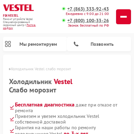
+7 (863) 333-92-43
Ежедневно с 9:00 до 21:00
FIX-VESTEL
+7 (800) 100-33-26
Ремонт устройств Vestel
Специализированный
Звонок бесплатный по РФ
cервисный центр г.
Ростов-
на-Дону
Мы ремонтируем
Позвонить
-Дону
Холодильник Vestel слабо морозит
Холодильник
Vestel
Слабо морозит
Ремонт посудомоечных машин Vestel
Ремонт стиральных машин Vestel
Ремонт варочных панелей Vestel
Бесплатная диагностика
даже при отказе от
ремонта
Привезем и увезем холодильник Vestel
собственной доставкой
Гарантия на наши работы по ремонту
до 3-х лет
холодильников Vestel