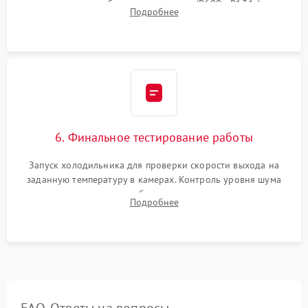
дозированным объемом хладагента (R600a, R134a) по
Подробнее
электронным весам. Контроль рабочего давления в системе.
6. Финальное тестирование работы
Запуск холодильника для проверки скорости выхода на
заданную температуру в камерах. Контроль уровня шума
компрессора, отсутствия обмерзания стенок и корректного
Подробнее
срабатывания системы автоматической оттайки.