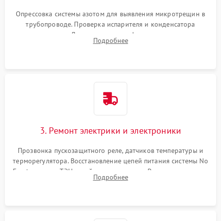
Опрессовка системы азотом для выявления микротрещин в
трубопроводе. Проверка испарителя и конденсатора
течеискателем. Демонтаж старого фильтра-осушителя и
Подробнее
продувка капиллярной трубки для устранения засоров.
3. Ремонт электрики и электроники
Прозвонка пускозащитного реле, датчиков температуры и
терморегулятора. Восстановление цепей питания системы No
Frost, включая ТЭН оттайки и вентилятор. Ремонт или замена
Подробнее
платы управления при сбоях алгоритмов.