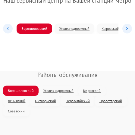
Наш сервисный центр на Вашей станции метро
Ворошиловский
Железнодорожный
Кировский
Л
Районы обслуживания
Ворошиловский
Железнодорожный
Кировский
Ленинский
Октябрьский
Первомайский
Пролетарский
Советский