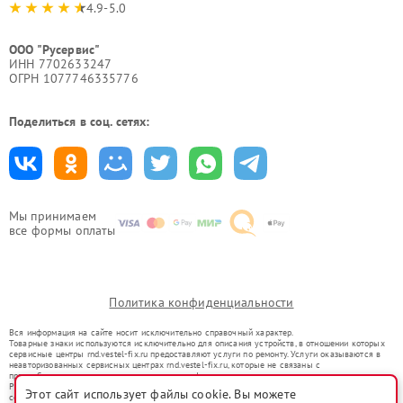
4.9-5.0
ООО "Русервис"
ИНН 7702633247
ОГРН 1077746335776
Поделиться в соц. сетях:
Мы принимаем
все формы оплаты
Политика конфиденциальности
Вся информация на сайте носит исключительно справочный характер.
Товарные знаки используются исключительно для описания устройств, в отношении которых
сервисные центры rnd.vestel-fix.ru предоставляют услуги по ремонту. Услуги оказываются в
неавторизованных сервисных центрах rnd.vestel-fix.ru, которые не связаны с
правообладателями товарных знаков или их официальными представителями.
Ремонт осуществляется для устройств, уже введенных в гражданский оборот в соответствии
Этот сайт использует файлы cookie. Вы можете
со статьей 1487 ГК РФ.