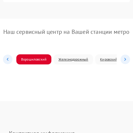
Наш сервисный центр на Вашей станции метро
Ворошиловский
Железнодорожный
Кировский
Л