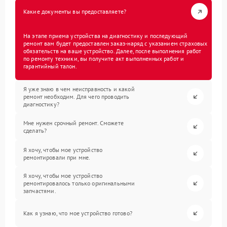
Какие документы вы предоставляете?
На этапе приема устройства на диагностику и последующий
ремонт вам будет предоставлен заказ-наряд с указанием страховых
обязательств на ваше устройство. Далее, после выполнения работ
по ремонту техники, вы получите акт выполненных работ и
гарантийный талон.
Я уже знаю в чем неисправность и какой
ремонт необходим. Для чего проводить
диагностику?
Мне нужен срочный ремонт. Сможете
сделать?
Я хочу, чтобы мое устройство
ремонтировали при мне.
Я хочу, чтобы мое устройство
ремонтировалось только оригинальными
запчастями.
Как я узнаю, что мое устройство готово?