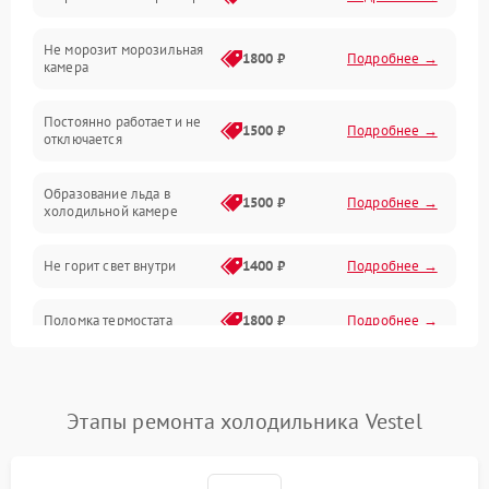
Электропитание
Не морозит морозильная
Дренаж
1800 ₽
Подробнее →
камера
Оттайка
Постоянно работает и не
1500 ₽
Подробнее →
отключается
Программное обеспечение
Образование льда в
1500 ₽
Подробнее →
холодильной камере
Не горит свет внутри
1400 ₽
Подробнее →
Поломка термостата
1800 ₽
Подробнее →
Не работает вентилятор
1800 ₽
Подробнее →
Этапы ремонта холодильника Vestel
Поломка системы No Frost
2600 ₽
Подробнее →
Образование конденсата