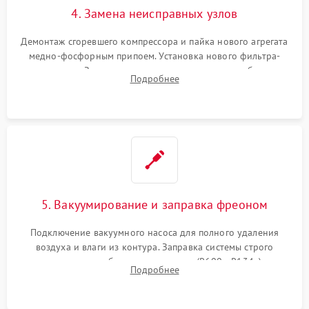
4. Замена неисправных узлов
Демонтаж сгоревшего компрессора и пайка нового агрегата
медно-фосфорным припоем. Установка нового фильтра-
осушителя. Замена изношенных вентиляторов обдува,
Подробнее
сломанных заслонок или поврежденных дверных петель.
5. Вакуумирование и заправка фреоном
Подключение вакуумного насоса для полного удаления
воздуха и влаги из контура. Заправка системы строго
дозированным объемом хладагента (R600a, R134a) по
Подробнее
электронным весам. Контроль рабочего давления в системе.