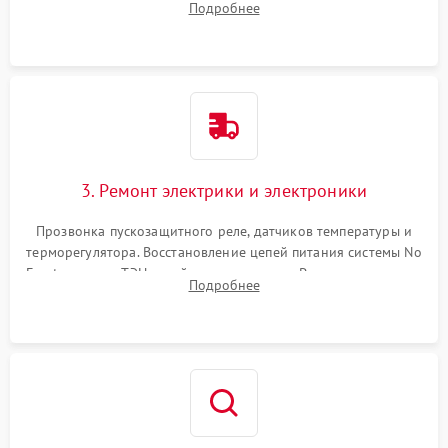
Подробнее
продувка капиллярной трубки для устранения засоров.
3. Ремонт электрики и электроники
Прозвонка пускозащитного реле, датчиков температуры и
терморегулятора. Восстановление цепей питания системы No
Frost, включая ТЭН оттайки и вентилятор. Ремонт или замена
Подробнее
платы управления при сбоях алгоритмов.