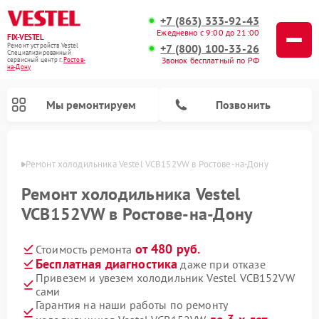
+7 (863) 333-92-43
Ежедневно с 9:00 до 21:00
FIX-VESTEL
+7 (800) 100-33-26
Ремонт устройств Vestel
Специализированный
Звонок бесплатный по РФ
cервисный центр г.
Ростов-
на-Дону
Мы ремонтируем
Позвонить
-Дону
Ремонт холодильника Vestel VCB152VW в Ростове-на-Дону
Ремонт холодильника Vestel
VCB152VW в Ростове-на-Дону
Ремонт посудомоечных машин Vestel
Ремонт стиральных машин Vestel
Ремонт варочных панелей Vestel
от 480 руб.
Стоимость ремонта
Бесплатная диагностика
даже при отказе
Привезем и увезем холодильник Vestel VCB152VW
сами
Гарантия на наши работы по ремонту