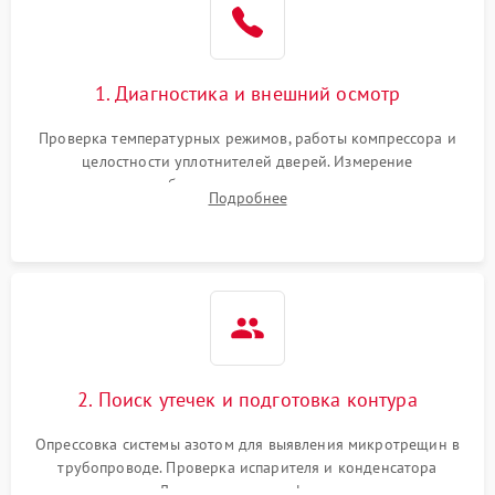
1800 ₽
Подробнее →
на стенках
Сбой в работе инвертора
2100 ₽
Подробнее →
1. Диагностика и внешний осмотр
Запах горелого при
2000 ₽
Подробнее →
Проверка температурных режимов, работы компрессора и
работе
целостности уплотнителей дверей. Измерение
сопротивления обмоток мотора, проверка термостата и
Не включается
Подробнее
1000 ₽
Подробнее →
считывание кодов ошибок с электронного дисплея.
холодильник
Проблемы с системой
автоматической
1800 ₽
Подробнее →
разморозки
2. Поиск утечек и подготовка контура
Опрессовка системы азотом для выявления микротрещин в
трубопроводе. Проверка испарителя и конденсатора
течеискателем. Демонтаж старого фильтра-осушителя и