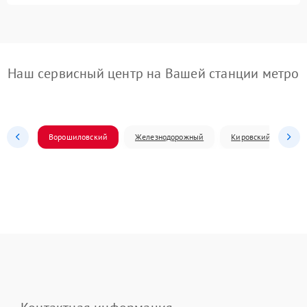
Наш сервисный центр на Вашей станции метро
Ворошиловский
Железнодорожный
Кировский
Л