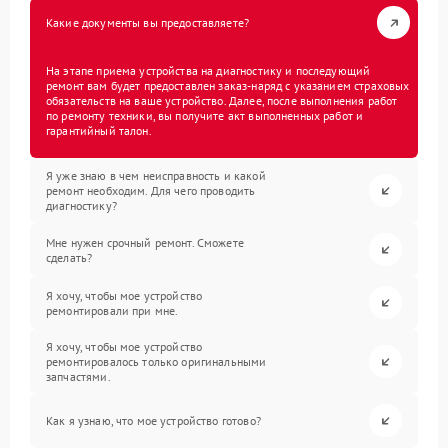
Какие документы вы предоставляете?
На этапе приема устройства на диагностику и последующий
ремонт вам будет предоставлен заказ-наряд с указанием страховых
обязательств на ваше устройство. Далее, после выполнения работ
по ремонту техники, вы получите акт выполненных работ и
гарантийный талон.
Я уже знаю в чем неисправность и какой
ремонт необходим. Для чего проводить
диагностику?
Мне нужен срочный ремонт. Сможете
сделать?
Я хочу, чтобы мое устройство
ремонтировали при мне.
Я хочу, чтобы мое устройство
ремонтировалось только оригинальными
запчастями.
Как я узнаю, что мое устройство готово?