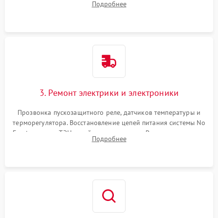
Подробнее
продувка капиллярной трубки для устранения засоров.
3. Ремонт электрики и электроники
Прозвонка пускозащитного реле, датчиков температуры и
терморегулятора. Восстановление цепей питания системы No
Frost, включая ТЭН оттайки и вентилятор. Ремонт или замена
Подробнее
платы управления при сбоях алгоритмов.