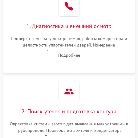
1800 ₽
Подробнее →
на стенках
Сбой в работе инвертора
2100 ₽
Подробнее →
1. Диагностика и внешний осмотр
Запах горелого при
2000 ₽
Подробнее →
Проверка температурных режимов, работы компрессора и
работе
целостности уплотнителей дверей. Измерение
сопротивления обмоток мотора, проверка термостата и
Не включается
Подробнее
1000 ₽
Подробнее →
считывание кодов ошибок с электронного дисплея.
холодильник
Проблемы с системой
автоматической
1800 ₽
Подробнее →
разморозки
2. Поиск утечек и подготовка контура
Опрессовка системы азотом для выявления микротрещин в
трубопроводе. Проверка испарителя и конденсатора
течеискателем. Демонтаж старого фильтра-осушителя и