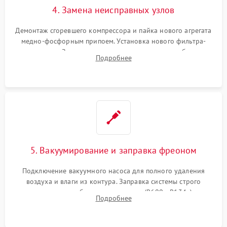
4. Замена неисправных узлов
Демонтаж сгоревшего компрессора и пайка нового агрегата
медно-фосфорным припоем. Установка нового фильтра-
осушителя. Замена изношенных вентиляторов обдува,
Подробнее
сломанных заслонок или поврежденных дверных петель.
5. Вакуумирование и заправка фреоном
Подключение вакуумного насоса для полного удаления
воздуха и влаги из контура. Заправка системы строго
дозированным объемом хладагента (R600a, R134a) по
Подробнее
электронным весам. Контроль рабочего давления в системе.