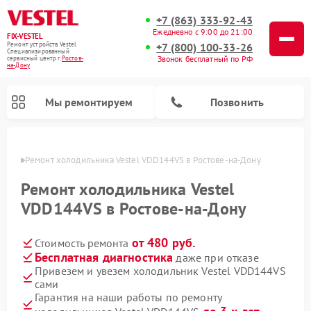
+7 (863) 333-92-43
Ежедневно с 9:00 до 21:00
FIX-VESTEL
+7 (800) 100-33-26
Ремонт устройств Vestel
Специализированный
Звонок бесплатный по РФ
cервисный центр г.
Ростов-
на-Дону
Мы ремонтируем
Позвонить
-Дону
Ремонт холодильника Vestel VDD144VS в Ростове-на-Дону
Ремонт холодильника Vestel
VDD144VS в Ростове-на-Дону
Ремонт посудомоечных машин Vestel
Ремонт стиральных машин Vestel
Ремонт варочных панелей Vestel
от 480 руб.
Стоимость ремонта
Бесплатная диагностика
даже при отказе
Привезем и увезем холодильник Vestel VDD144VS
сами
Гарантия на наши работы по ремонту