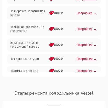
Электропитание
Не морозит морозильная
Дренаж
1800 ₽
Подробнее →
камера
Оттайка
Постоянно работает и не
1500 ₽
Подробнее →
отключается
Программное обеспечение
Образование льда в
1500 ₽
Подробнее →
холодильной камере
Не горит свет внутри
1400 ₽
Подробнее →
Поломка термостата
1800 ₽
Подробнее →
Не работает вентилятор
1800 ₽
Подробнее →
Этапы ремонта холодильника Vestel
Поломка системы No Frost
2600 ₽
Подробнее →
Образование конденсата