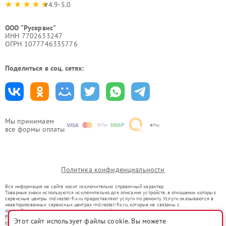
4.9-5.0
ООО "Русервис"
ИНН 7702633247
ОГРН 1077746335776
Поделиться в соц. сетях:
Мы принимаем
все формы оплаты
Политика конфиденциальности
Вся информация на сайте носит исключительно справочный характер.
Товарные знаки используются исключительно для описания устройств, в отношении которых
сервисные центры rnd.vestel-fix.ru предоставляют услуги по ремонту. Услуги оказываются в
неавторизованных сервисных центрах rnd.vestel-fix.ru, которые не связаны с
правообладателями товарных знаков или их официальными представителями.
Ремонт осуществляется для устройств, уже введенных в гражданский оборот в соответствии
Этот сайт использует файлы cookie. Вы можете
со статьей 1487 ГК РФ.