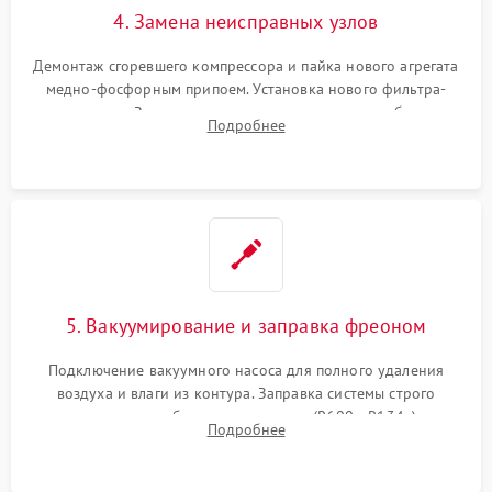
4. Замена неисправных узлов
Демонтаж сгоревшего компрессора и пайка нового агрегата
медно-фосфорным припоем. Установка нового фильтра-
осушителя. Замена изношенных вентиляторов обдува,
Подробнее
сломанных заслонок или поврежденных дверных петель.
5. Вакуумирование и заправка фреоном
Подключение вакуумного насоса для полного удаления
воздуха и влаги из контура. Заправка системы строго
дозированным объемом хладагента (R600a, R134a) по
Подробнее
электронным весам. Контроль рабочего давления в системе.