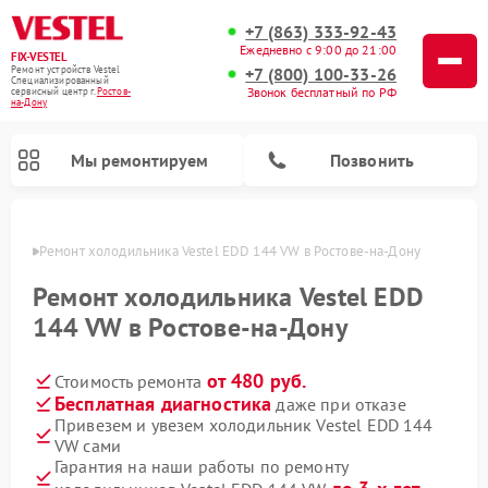
+7 (863) 333-92-43
Ежедневно с 9:00 до 21:00
FIX-VESTEL
+7 (800) 100-33-26
Ремонт устройств Vestel
Специализированный
Звонок бесплатный по РФ
cервисный центр г.
Ростов-
на-Дону
Мы ремонтируем
Позвонить
-Дону
Ремонт холодильника Vestel EDD 144 VW в Ростове-на-Дону
Ремонт холодильника Vestel EDD
144 VW в Ростове-на-Дону
Ремонт посудомоечных машин Vestel
Ремонт стиральных машин Vestel
Ремонт варочных панелей Vestel
от 480 руб.
Стоимость ремонта
Бесплатная диагностика
даже при отказе
Привезем и увезем холодильник Vestel EDD 144
VW сами
Гарантия на наши работы по ремонту