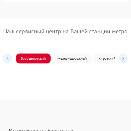
Наш сервисный центр на Вашей станции метро
Ворошиловский
Железнодорожный
Кировский
Л