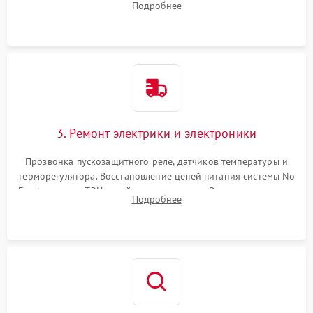
Подробнее
продувка капиллярной трубки для устранения засоров.
3. Ремонт электрики и электроники
Прозвонка пускозащитного реле, датчиков температуры и
терморегулятора. Восстановление цепей питания системы No
Frost, включая ТЭН оттайки и вентилятор. Ремонт или замена
Подробнее
платы управления при сбоях алгоритмов.