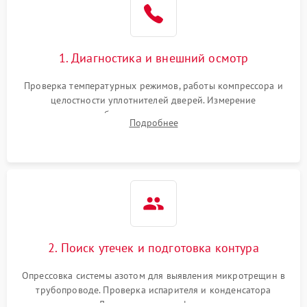
1800 ₽
Подробнее →
на стенках
Сбой в работе инвертора
2100 ₽
Подробнее →
1. Диагностика и внешний осмотр
Запах горелого при
2000 ₽
Подробнее →
Проверка температурных режимов, работы компрессора и
работе
целостности уплотнителей дверей. Измерение
сопротивления обмоток мотора, проверка термостата и
Не включается
Подробнее
1000 ₽
Подробнее →
считывание кодов ошибок с электронного дисплея.
холодильник
Проблемы с системой
автоматической
1800 ₽
Подробнее →
разморозки
2. Поиск утечек и подготовка контура
Опрессовка системы азотом для выявления микротрещин в
трубопроводе. Проверка испарителя и конденсатора
течеискателем. Демонтаж старого фильтра-осушителя и