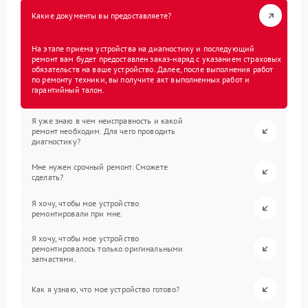
Какие документы вы предоставляете?
На этапе приема устройства на диагностику и последующий
ремонт вам будет предоставлен заказ-наряд с указанием страховых
обязательств на ваше устройство. Далее, после выполнения работ
по ремонту техники, вы получите акт выполненных работ и
гарантийный талон.
Я уже знаю в чем неисправность и какой
ремонт необходим. Для чего проводить
диагностику?
Мне нужен срочный ремонт. Сможете
сделать?
Я хочу, чтобы мое устройство
ремонтировали при мне.
Я хочу, чтобы мое устройство
ремонтировалось только оригинальными
запчастями.
Как я узнаю, что мое устройство готово?