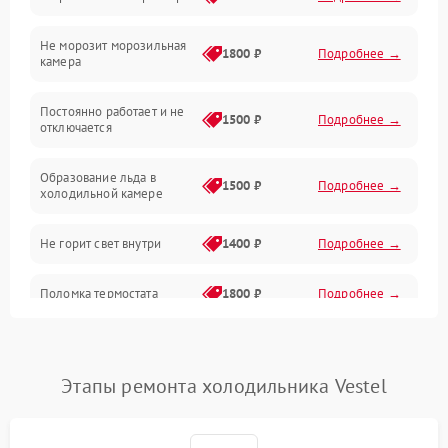
Электропитание
Не морозит морозильная
Дренаж
1800 ₽
Подробнее →
камера
Оттайка
Постоянно работает и не
1500 ₽
Подробнее →
отключается
Программное обеспечение
Образование льда в
1500 ₽
Подробнее →
холодильной камере
Не горит свет внутри
1400 ₽
Подробнее →
Поломка термостата
1800 ₽
Подробнее →
Не работает вентилятор
1800 ₽
Подробнее →
Этапы ремонта холодильника Vestel
Поломка системы No Frost
2600 ₽
Подробнее →
Образование конденсата