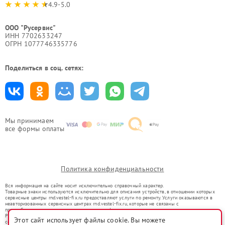
4.9-5.0
ООО "Русервис"
ИНН 7702633247
ОГРН 1077746335776
Поделиться в соц. сетях:
Мы принимаем
все формы оплаты
Политика конфиденциальности
Вся информация на сайте носит исключительно справочный характер.
Товарные знаки используются исключительно для описания устройств, в отношении которых
сервисные центры rnd.vestel-fix.ru предоставляют услуги по ремонту. Услуги оказываются в
неавторизованных сервисных центрах rnd.vestel-fix.ru, которые не связаны с
правообладателями товарных знаков или их официальными представителями.
Ремонт осуществляется для устройств, уже введенных в гражданский оборот в соответствии
Этот сайт использует файлы cookie. Вы можете
со статьей 1487 ГК РФ.