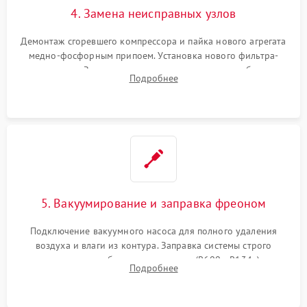
4. Замена неисправных узлов
Демонтаж сгоревшего компрессора и пайка нового агрегата
медно-фосфорным припоем. Установка нового фильтра-
осушителя. Замена изношенных вентиляторов обдува,
Подробнее
сломанных заслонок или поврежденных дверных петель.
5. Вакуумирование и заправка фреоном
Подключение вакуумного насоса для полного удаления
воздуха и влаги из контура. Заправка системы строго
дозированным объемом хладагента (R600a, R134a) по
Подробнее
электронным весам. Контроль рабочего давления в системе.