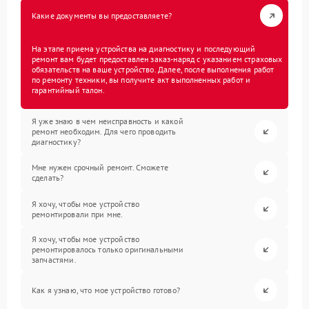
Какие документы вы предоставляете?
На этапе приема устройства на диагностику и последующий
ремонт вам будет предоставлен заказ-наряд с указанием страховых
обязательств на ваше устройство. Далее, после выполнения работ
по ремонту техники, вы получите акт выполненных работ и
гарантийный талон.
Я уже знаю в чем неисправность и какой
ремонт необходим. Для чего проводить
диагностику?
Мне нужен срочный ремонт. Сможете
сделать?
Я хочу, чтобы мое устройство
ремонтировали при мне.
Я хочу, чтобы мое устройство
ремонтировалось только оригинальными
запчастями.
Как я узнаю, что мое устройство готово?