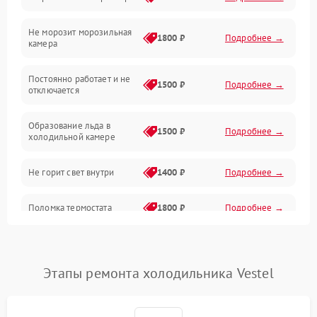
Электропитание
Не морозит морозильная
Дренаж
1800 ₽
Подробнее →
камера
Оттайка
Постоянно работает и не
1500 ₽
Подробнее →
отключается
Программное обеспечение
Образование льда в
1500 ₽
Подробнее →
холодильной камере
Не горит свет внутри
1400 ₽
Подробнее →
Поломка термостата
1800 ₽
Подробнее →
Не работает вентилятор
1800 ₽
Подробнее →
Этапы ремонта холодильника Vestel
Поломка системы No Frost
2600 ₽
Подробнее →
Образование конденсата