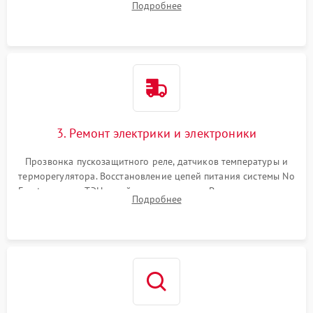
Подробнее
продувка капиллярной трубки для устранения засоров.
3. Ремонт электрики и электроники
Прозвонка пускозащитного реле, датчиков температуры и
терморегулятора. Восстановление цепей питания системы No
Frost, включая ТЭН оттайки и вентилятор. Ремонт или замена
Подробнее
платы управления при сбоях алгоритмов.