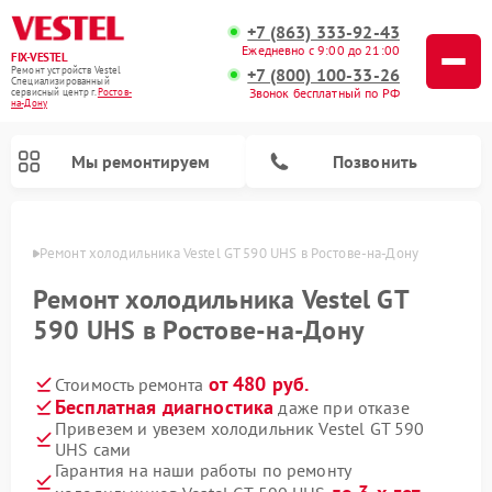
+7 (863) 333-92-43
Ежедневно с 9:00 до 21:00
FIX-VESTEL
+7 (800) 100-33-26
Ремонт устройств Vestel
Специализированный
Звонок бесплатный по РФ
cервисный центр г.
Ростов-
на-Дону
Мы ремонтируем
Позвонить
-Дону
Ремонт холодильника Vestel GT 590 UHS в Ростове-на-Дону
Ремонт холодильника Vestel GT
590 UHS в Ростове-на-Дону
Ремонт посудомоечных машин Vestel
Ремонт стиральных машин Vestel
Ремонт варочных панелей Vestel
от 480 руб.
Стоимость ремонта
Бесплатная диагностика
даже при отказе
Привезем и увезем холодильник Vestel GT 590
UHS сами
Гарантия на наши работы по ремонту