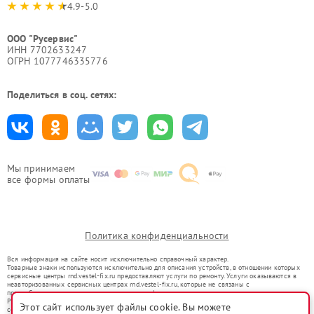
4.9-5.0
ООО "Русервис"
ИНН 7702633247
ОГРН 1077746335776
Поделиться в соц. сетях:
Мы принимаем
все формы оплаты
Политика конфиденциальности
Вся информация на сайте носит исключительно справочный характер.
Товарные знаки используются исключительно для описания устройств, в отношении которых
сервисные центры rnd.vestel-fix.ru предоставляют услуги по ремонту. Услуги оказываются в
неавторизованных сервисных центрах rnd.vestel-fix.ru, которые не связаны с
правообладателями товарных знаков или их официальными представителями.
Ремонт осуществляется для устройств, уже введенных в гражданский оборот в соответствии
Этот сайт использует файлы cookie. Вы можете
со статьей 1487 ГК РФ.