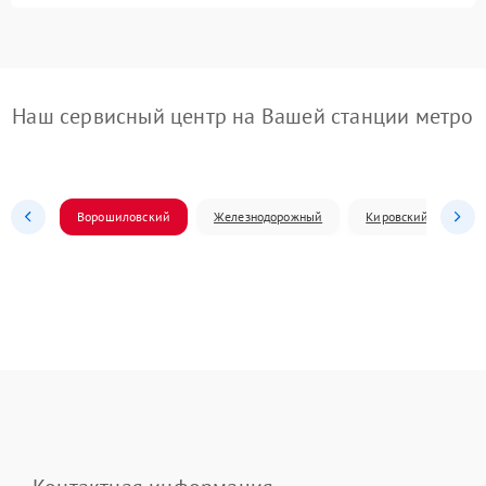
Наш сервисный центр на Вашей станции метро
Ворошиловский
Железнодорожный
Кировский
Л