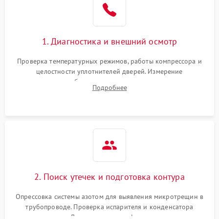
1800 ₽
Подробнее →
на стенках
Сбой в работе инвертора
2100 ₽
Подробнее →
1. Диагностика и внешний осмотр
Запах горелого при
2000 ₽
Подробнее →
Проверка температурных режимов, работы компрессора и
работе
целостности уплотнителей дверей. Измерение
сопротивления обмоток мотора, проверка термостата и
Не включается
Подробнее
1000 ₽
Подробнее →
считывание кодов ошибок с электронного дисплея.
холодильник
Проблемы с системой
автоматической
1800 ₽
Подробнее →
разморозки
2. Поиск утечек и подготовка контура
Опрессовка системы азотом для выявления микротрещин в
трубопроводе. Проверка испарителя и конденсатора
течеискателем. Демонтаж старого фильтра-осушителя и