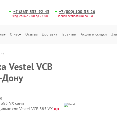
+7 (863) 333-92-43
+7 (800) 100-33-26
Ежедневно с 9:00 до 21:00
Звонок бесплатный по РФ
ны
О нас
Отзывы
Доставка
Гарантии
Акции и скидки
Зая
ону
а Vestel VCB
а-Дону
е
 385 VX сами
до
дильников Vestel VCB 385 VX