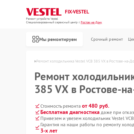
FIX-VESTEL
Ремонт устройств Vestel
Специализированный cервисный центр г.
Ростов-на-Дону
Мы ремонтируем
Срочный ремонт
Це
l в Ростове-на-Дону
Ремонт холодильника Vestel VCB 385 VX в Ростове-на-Д
Ремонт холодильник
385 VX в Ростове-н
Ремонт стиральных машин Vestel
Ремонт посудомоечных машин Vestel
Ремонт варочных панелей Vestel
от 480 руб.
Стоимость ремонта
Бесплатная диагностика
даже при отказ
Привезем и увезем холодильник Vestel VCB
Гарантия на наши работы по ремонту холо
3-х лет