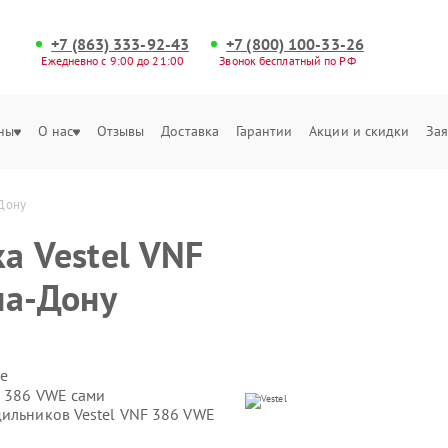
+7 (863) 333-92-43
+7 (800) 100-33-26
Ежедневно с 9:00 до 21:00
Звонок бесплатный по РФ
ны
О нас
Отзывы
Доставка
Гарантии
Акции и скидки
Зая
-Дону
а Vestel VNF
на-Дону
е
F 386 VWE сами
дильников Vestel VNF 386 VWE