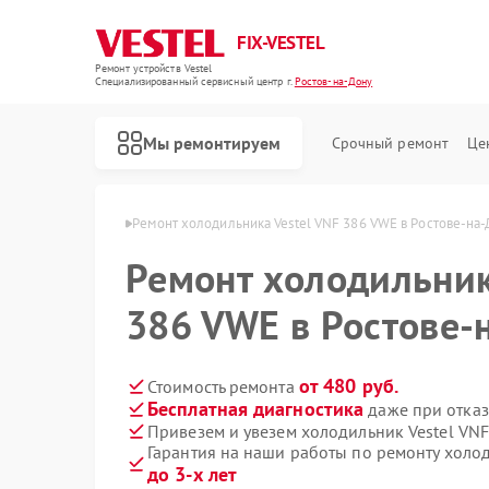
FIX-VESTEL
Ремонт устройств Vestel
Специализированный cервисный центр г.
Ростов-на-Дону
Мы ремонтируем
Срочный ремонт
Це
l в Ростове-на-Дону
Ремонт холодильника Vestel VNF 386 VWE в Ростове-на
Ремонт холодильник
386 VWE в Ростове-
Ремонт стиральных машин Vestel
Ремонт посудомоечных машин Vestel
Ремонт варочных панелей Vestel
от 480 руб.
Стоимость ремонта
Бесплатная диагностика
даже при отказ
Привезем и увезем холодильник Vestel VN
Гарантия на наши работы по ремонту холо
до 3-х лет