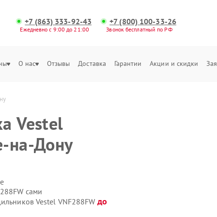
+7 (863) 333-92-43
+7 (800) 100-33-26
Ежедневно с 9:00 до 21:00
Звонок бесплатный по РФ
ны
О нас
Отзывы
Доставка
Гарантии
Акции и скидки
Зая
ну
а Vestel
е-на-Дону
е
F288FW сами
до
дильников Vestel VNF288FW