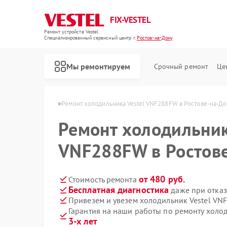
FIX-VESTEL
Ремонт устройств Vestel
Специализированный cервисный центр г.
Ростов-на-Дону
Мы ремонтируем
Срочный ремонт
Це
l в Ростове-на-Дону
Ремонт холодильника Vestel VNF288FW в Ростове-на-До
Ремонт холодильник
VNF288FW в Ростов
Ремонт стиральных машин Vestel
Ремонт посудомоечных машин Vestel
Ремонт варочных панелей Vestel
от 480 руб.
Стоимость ремонта
Бесплатная диагностика
даже при отказ
Привезем и увезем холодильник Vestel VN
Гарантия на наши работы по ремонту холо
3-х лет