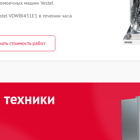
домоечных машин Vestel
tel VDWBI451E1 в течении часа
нать стоимость работ
 техники