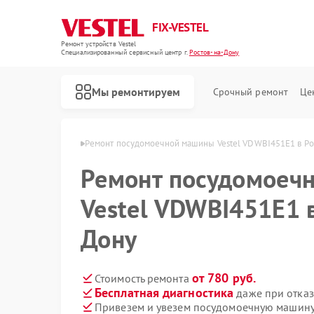
FIX-VESTEL
Ремонт устройств Vestel
Специализированный cервисный центр г.
Ростов-на-Дону
Мы ремонтируем
Срочный ремонт
Це
l в Ростове-на-Дону
Ремонт посудомоечной машины Vestel VDWBI451E1 в Ро
Ремонт посудомоеч
Vestel VDWBI451E1 в
Ремонт стиральных машин Vestel
Ремонт варочных панелей Vestel
Дону
от 780 руб.
Стоимость ремонта
Бесплатная диагностика
даже при отказ
Привезем и увезем посудомоечную машину