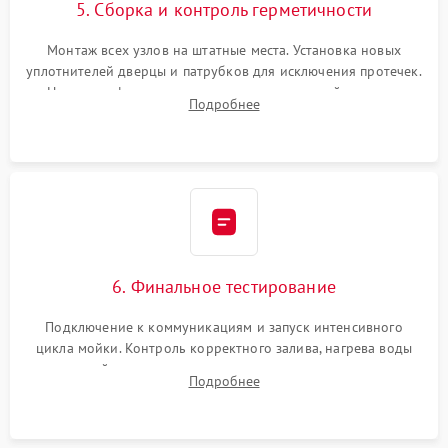
5. Сборка и контроль герметичности
Монтаж всех узлов на штатные места. Установка новых
уплотнителей дверцы и патрубков для исключения протечек.
Надежная фиксация хомутов гидравлической системы,
Подробнее
сборка корпуса и установка датчика поплавка.
6. Финальное тестирование
Подключение к коммуникациям и запуск интенсивного
цикла мойки. Контроль корректного залива, нагрева воды
до нужной температуры, отсутствия посторонних шумов,
Подробнее
штатного слива и абсолютной сухости в поддоне.