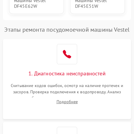
машины Vestel
машины Vestel
DF45E62W
DF45E51W
Этапы ремонта посудомоечной машины Vestel
1. Диагностика неисправностей
Считывание кодов ошибок, осмотр на наличие протечек и
засоров. Проверка подключения к водопроводу. Анализ
жалоб на отсутствие слива, нагрева, вращения
Подробнее
разбрызгивателей или срабатывание системы защиты
аквастоп.