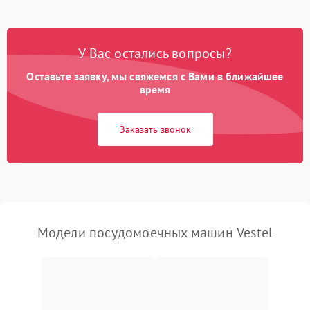
Проблемы с набором
1800 ₽
Подробнее →
воды
У Вас остались вопросы?
Оставьте заявку, мы свяжемся с Вами в ближайшее
Не работает сушилка
2100 ₽
Подробнее →
время
Сбои в работе таймера
1700 ₽
Подробнее →
Заказать звонок
Проблемы с
2100 ₽
Подробнее →
циркуляционным насосом
Модели посудомоечных машин Vestel