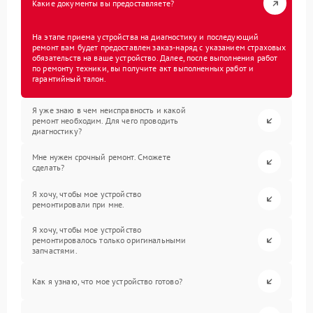
Какие документы вы предоставляете?
На этапе приема устройства на диагностику и последующий
ремонт вам будет предоставлен заказ-наряд с указанием страховых
обязательств на ваше устройство. Далее, после выполнения работ
по ремонту техники, вы получите акт выполненных работ и
гарантийный талон.
Я уже знаю в чем неисправность и какой
ремонт необходим. Для чего проводить
диагностику?
Мне нужен срочный ремонт. Сможете
сделать?
Я хочу, чтобы мое устройство
ремонтировали при мне.
Я хочу, чтобы мое устройство
ремонтировалось только оригинальными
запчастями.
Как я узнаю, что мое устройство готово?