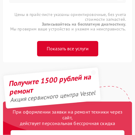
Цены в прайс-листе указаны ориентировочные, без учета
стоимости запчастей.
Записывайтесь на бесплатную диагностику.
Мы проверим ваше устройство и укажем на неисправность.
Показать все услуги
Получите 1500 рублей на
ремонт
Акция сервисного центра Vestel
При оформлении заявки на ремонт техники через
сайт,
действует персональная бессрочная скидка