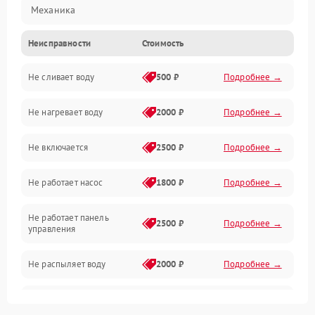
Механика
Неисправности
Стоимость
Управление
Не сливает воду
500 ₽
Подробнее →
Электропитание
Не нагревает воду
2000 ₽
Подробнее →
Датчики
Не включается
2500 ₽
Подробнее →
Нагрев
Не работает насос
1800 ₽
Подробнее →
Вода
Не работает панель
Гигиена
2500 ₽
Подробнее →
управления
Программное обеспечение
Не распыляет воду
2000 ₽
Подробнее →
Не запускается цикл
1800 ₽
Подробнее →
стирки