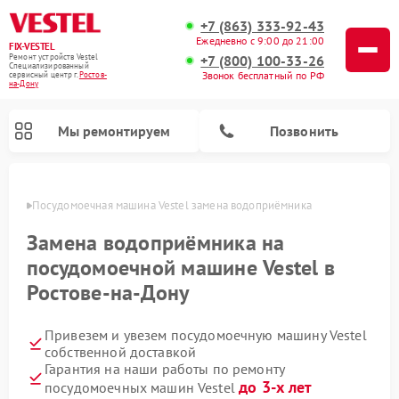
+7 (863) 333-92-43
Ежедневно с 9:00 до 21:00
FIX-VESTEL
+7 (800) 100-33-26
Ремонт устройств Vestel
Специализированный
Звонок бесплатный по РФ
cервисный центр г.
Ростов-
на-Дону
Мы ремонтируем
Позвонить
-Дону
Посудомоечная машина Vestel замена водоприёмника
Замена водоприёмника на
посудомоечной машине Vestel в
Ремонт стиральных машин Vestel
Ремонт варочных панелей Vestel
Ростове-на-Дону
Привезем и увезем посудомоечную машину Vestel
собственной доставкой
Гарантия на наши работы по ремонту
до 3-х лет
посудомоечных машин Vestel