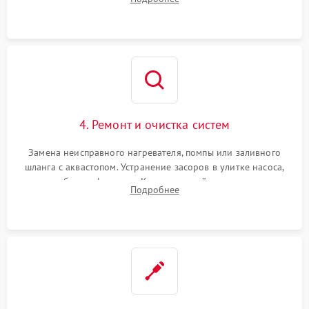
концевика дверцы и электронного модуля управления.
4. Ремонт и очистка систем
Замена неисправного нагревателя, помпы или заливного
шланга с аквастопом. Устранение засоров в улитке насоса,
патрубках и фильтрах. Компонентный ремонт платы
Подробнее
управления, восстановление поврежденной проводки.