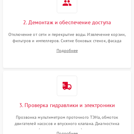
2. Демонтаж и обеспечение доступа
Отключение от сети и перекрытие воды. Извлечение корзин,
фильтров и импеллеров. Снятие боковых стенок, фасада
дверцы или нижнего поддона для прямого доступа к
Подробнее
циркуляционному насосу, ТЭНу и сливной помпе.
3. Проверка гидравлики и электроники
Прозвонка мультиметром проточного ТЭНа, обмоток
двигателей насосов и впускного клапана. Диагностика
прессостата (датчика уровня воды), датчика мутности,
Подробнее