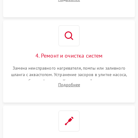
концевика дверцы и электронного модуля управления.
4. Ремонт и очистка систем
Замена неисправного нагревателя, помпы или заливного
шланга с аквастопом. Устранение засоров в улитке насоса,
патрубках и фильтрах. Компонентный ремонт платы
Подробнее
управления, восстановление поврежденной проводки.