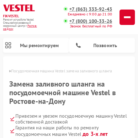
+7 (863) 333-92-43
Ежедневно с 9:00 до 21:00
FIX-VESTEL
+7 (800) 100-33-26
Ремонт устройств Vestel
Специализированный
Звонок бесплатный по РФ
cервисный центр г.
Ростов-
на-Дону
Мы ремонтируем
Позвонить
-Дону
Посудомоечная машина Vestel замена заливного шланга
Замена заливного шланга на
посудомоечной машине Vestel в
Ремонт стиральных машин Vestel
Ремонт варочных панелей Vestel
Ростове-на-Дону
Привезем и увезем посудомоечную машину Vestel
собственной доставкой
Гарантия на наши работы по ремонту
до 3-х лет
посудомоечных машин Vestel