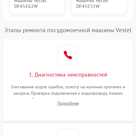
машины Vestel
машины Vestel
DF45E62W
DF45E51W
Этапы ремонта посудомоечной машины Vestel
1. Диагностика неисправностей
Считывание кодов ошибок, осмотр на наличие протечек и
засоров. Проверка подключения к водопроводу. Анализ
жалоб на отсутствие слива, нагрева, вращения
Подробнее
разбрызгивателей или срабатывание системы защиты
аквастоп.