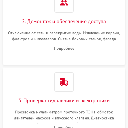
2. Демонтаж и обеспечение доступа
Отключение от сети и перекрытие воды. Извлечение корзин,
фильтров и импеллеров. Снятие боковых стенок, фасада
дверцы или нижнего поддона для прямого доступа к
Подробнее
циркуляционному насосу, ТЭНу и сливной помпе.
3. Проверка гидравлики и электроники
Прозвонка мультиметром проточного ТЭНа, обмоток
двигателей насосов и впускного клапана. Диагностика
прессостата (датчика уровня воды), датчика мутности,
Подробнее