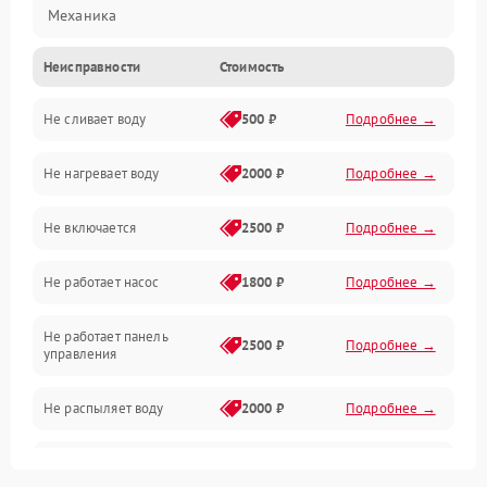
Механика
Неисправности
Стоимость
Управление
Не сливает воду
500 ₽
Подробнее →
Электропитание
Не нагревает воду
2000 ₽
Подробнее →
Датчики
Не включается
2500 ₽
Подробнее →
Нагрев
Не работает насос
1800 ₽
Подробнее →
Вода
Не работает панель
Гигиена
2500 ₽
Подробнее →
управления
Программное обеспечение
Не распыляет воду
2000 ₽
Подробнее →
Не запускается цикл
1800 ₽
Подробнее →
стирки