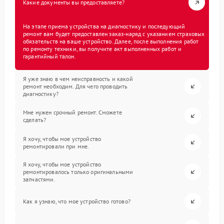
Какие документы вы предоставляете?
На этапе приема устройства на диагностику и последующий
ремонт вам будет предоставлен заказ-наряд с указанием страховых
обязательств на ваше устройство. Далее, после выполнения работ
по ремонту техники, вы получите акт выполненных работ и
гарантийный талон.
Я уже знаю в чем неисправность и какой
ремонт необходим. Для чего проводить
диагностику?
Мне нужен срочный ремонт. Сможете
сделать?
Я хочу, чтобы мое устройство
ремонтировали при мне.
Я хочу, чтобы мое устройство
ремонтировалось только оригинальными
запчастями.
Как я узнаю, что мое устройство готово?