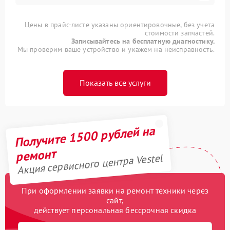
Цены в прайс-листе указаны ориентировочные, без учета
стоимости запчастей.
Записывайтесь на бесплатную диагностику.
Мы проверим ваше устройство и укажем на неисправность.
Показать все услуги
Получите 1500 рублей на
ремонт
Акция сервисного центра Vestel
При оформлении заявки на ремонт техники через
сайт,
действует персональная бессрочная скидка