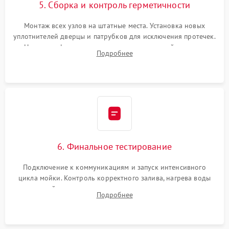
5. Сборка и контроль герметичности
Монтаж всех узлов на штатные места. Установка новых
уплотнителей дверцы и патрубков для исключения протечек.
Надежная фиксация хомутов гидравлической системы,
Подробнее
сборка корпуса и установка датчика поплавка.
6. Финальное тестирование
Подключение к коммуникациям и запуск интенсивного
цикла мойки. Контроль корректного залива, нагрева воды
до нужной температуры, отсутствия посторонних шумов,
Подробнее
штатного слива и абсолютной сухости в поддоне.