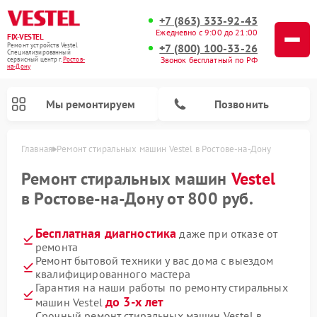
+7 (863) 333-92-43
Ежедневно с 9:00 до 21:00
FIX-VESTEL
+7 (800) 100-33-26
Ремонт устройств Vestel
Специализированный
Звонок бесплатный по РФ
cервисный центр г.
Ростов-
на-Дону
Мы ремонтируем
Позвонить
Главная
Ремонт стиральных машин Vestel в Ростове-на-Дону
Ремонт стиральных машин
Vestel
в Ростове-на-Дону от 800 руб.
Ремонт посудомоечных машин Vestel
Ремонт варочных панелей Vestel
Бесплатная диагностика
даже при отказе от
ремонта
Ремонт бытовой техники у вас дома с выездом
квалифицированного мастера
Гарантия на наши работы по ремонту стиральных
до 3-х лет
машин Vestel
Срочный ремонт стиральных машин Vestel в