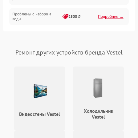
Проблемы с набором
2500 ₽
Подробнее →
воды
Замена ТЭНа
2200 ₽
Подробнее →
Замена платы управления
2200 ₽
Подробнее →
Ремонт других устройств бренда Vestel
Холодильник
Видеостены Vestel
Vestel