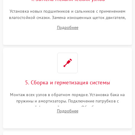
Установка новых подшипников и сальников с применением
влагостойкой смазки. Замена изношенных щеток двигателя,
порванного ремня привода, неисправного сливного насоса
Подробнее
или поврежденной резиновой манжеты.
5. Сборка и герметизация системы
Монтаж всех узлов в обратном порядке. Установка бака на
пружины и амортизаторы. Подключение патрубков с
надежной фиксацией хомутами. Обработка стыков
Подробнее
герметиком для предотвращения возможных протечек воды.