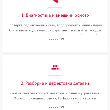
1. Диагностика и внешний осмотр
Проверка подключения к сети, водопроводу и канализации.
Считывание кодов ошибок с дисплея. Тестовый запуск для
выявления посторонних шумов, протечек или сбоев в работе
Подробнее
электронного модуля управления.
2. Разборка и дефектовка деталей
Снятие панелей корпуса, дозатора и панели управления.
Осмотр приводного ремня, ТЭНа, сливного насоса и
амортизаторов. Проверка подшипников барабана и
Подробнее
крестовины на износ, а манжеты люка на разрывы.