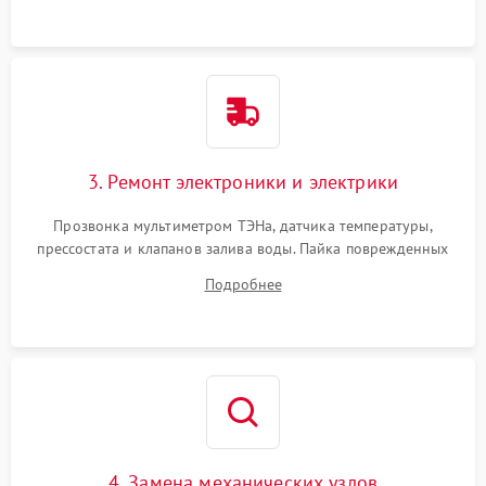
3. Ремонт электроники и электрики
Прозвонка мультиметром ТЭНа, датчика температуры,
прессостата и клапанов залива воды. Пайка поврежденных
дорожек или замена симисторов на плате управления.
Подробнее
Восстановление целостности проводки и контактов.
4. Замена механических узлов