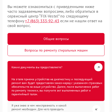
Вы можете ознакомиться с приведенными ниже
часто задаваемыми вопросами, либо обратиться в
сервисный центр “FIX-Vestel” по следующему
телефону
+7 (863) 333-92-43
если не нашли ответ на
свой вопрос.
Общие вопросы
Вопросы по ремонту стиральных машин
Какие документы вы предоставляете?
На этапе приема устройства на диагностику и последующий
ремонт вам будет предоставлен заказ-наряд с указанием страховых
обязательств на ваше устройство. Далее, после выполнения работ
по ремонту техники, вы получите акт выполненных работ и
гарантийный талон.
Я уже знаю в чем неисправность и какой
ремонт необходим. Для чего проводить