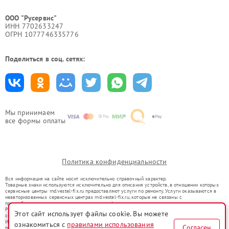
ООО "Русервис"
ИНН 7702633247
ОГРН 1077746335776
Поделиться в соц. сетях:
Мы принимаем
все формы оплаты
Политика конфиденциальности
Вся информация на сайте носит исключительно справочный характер.
Товарные знаки используются исключительно для описания устройств, в отношении которых
сервисные центры rnd.vestel-fix.ru предоставляют услуги по ремонту. Услуги оказываются в
неавторизованных сервисных центрах rnd.vestel-fix.ru, которые не связаны с
правообладателями товарных знаков или их официальными представителями.
Ремонт осуществляется для устройств, уже введенных в гражданский оборот в соответствии
Этот сайт использует файлы cookie. Вы можете
со статьей 1487 ГК РФ.
Использование товарных знаков не преследует цели индивидуализации услуг или введения
ознакомиться с
правилами использования
Согласен
потребителей в заблуждение, а служит для информирования о предоставляемых услугах по