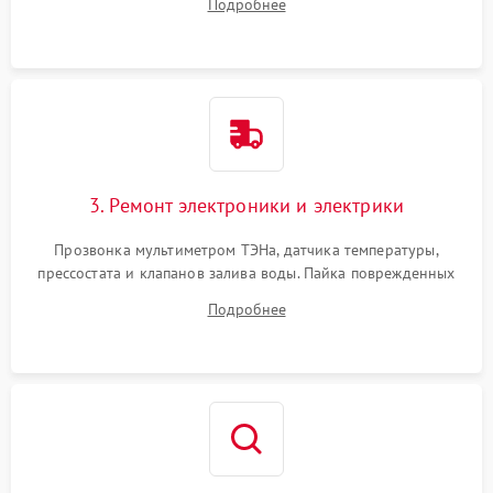
Подробнее
крестовины на износ, а манжеты люка на разрывы.
3. Ремонт электроники и электрики
Прозвонка мультиметром ТЭНа, датчика температуры,
прессостата и клапанов залива воды. Пайка поврежденных
дорожек или замена симисторов на плате управления.
Подробнее
Восстановление целостности проводки и контактов.