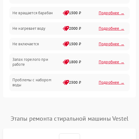
Не вращается барабан
1500 ₽
Подробнее →
Слив
Не нагревает воду
2000 ₽
Подробнее →
Программное обеспечение
Не включается
1500 ₽
Подробнее →
Запах горелого при
1800 ₽
Подробнее →
работе
Проблемы с набором
2500 ₽
Подробнее →
воды
Замена ТЭНа
2200 ₽
Подробнее →
Замена платы управления
2200 ₽
Подробнее →
Этапы ремонта стиральной машины Vestel