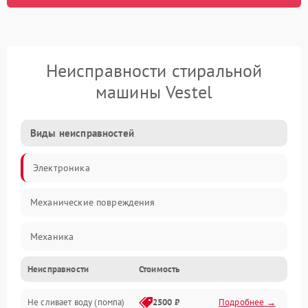
Неисправности стиральной
машины Vestel
Виды неисправностей
Электроника
Механические повреждения
Механика
Неисправности
Стоимость
Электропитание
Не сливает воду (помпа)
2500 ₽
Подробнее →
Водоснабжение