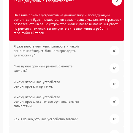
Какие документы вы предоставляете?
На этапе приема устройства на диагностику и последующий
ремонт вам будет предоставлен заказ-наряд с указанием страховых
обязательств на ваше устройство. Далее, после выполнения работ
по ремонту техники, вы получите акт выполненных работ и
гарантийный талон.
Я уже знаю в чем неисправность и какой
ремонт необходим. Для чего проводить
диагностику?
Мне нужен срочный ремонт. Сможете
сделать?
Я хочу, чтобы мое устройство
ремонтировали при мне.
Я хочу, чтобы мое устройство
ремонтировалось только оригинальными
запчастями.
Как я узнаю, что мое устройство готово?