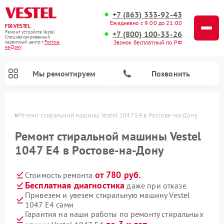
+7 (863) 333-92-43
Ежедневно с 9:00 до 21:00
FIX-VESTEL
+7 (800) 100-33-26
Ремонт устройств Vestel
Специализированный
Звонок бесплатный по РФ
cервисный центр г.
Ростов-
на-Дону
Мы ремонтируем
Позвонить
-Дону
Ремонт стиральной машины Vestel 1047 E4 в Ростове-на-Дону
Ремонт стиральной машины Vestel
1047 E4 в Ростове-на-Дону
Ремонт посудомоечных машин Vestel
Ремонт варочных панелей Vestel
от 780 руб.
Стоимость ремонта
Бесплатная диагностика
даже при отказе
Привезем и увезем стиральную машину Vestel
1047 E4 сами
Гарантия на наши работы по ремонту стиральных