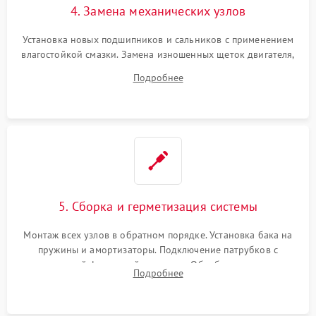
4. Замена механических узлов
Установка новых подшипников и сальников с применением
влагостойкой смазки. Замена изношенных щеток двигателя,
порванного ремня привода, неисправного сливного насоса
Подробнее
или поврежденной резиновой манжеты.
5. Сборка и герметизация системы
Монтаж всех узлов в обратном порядке. Установка бака на
пружины и амортизаторы. Подключение патрубков с
надежной фиксацией хомутами. Обработка стыков
Подробнее
герметиком для предотвращения возможных протечек воды.