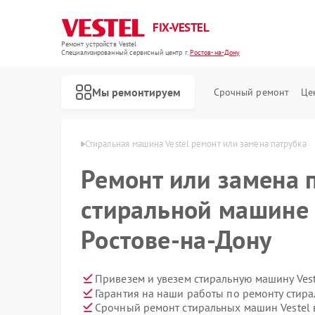
FIX-VESTEL
Ремонт устройств Vestel
Специализированный cервисный центр г.
Ростов-на-Дону
Мы ремонтируем
Срочный ремонт
Це
l в Ростове-на-Дону
Стиральная машина Vestel ремонт или замена патрубка
Ремонт или замена 
стиральной машине 
Ремонт посудомоечных машин Vestel
Ремонт варочных панелей Vestel
Ростове-на-Дону
Привезем и увезем стиральную машину Ves
Гарантия на наши работы по ремонту стир
Срочный ремонт стиральных машин Vestel 