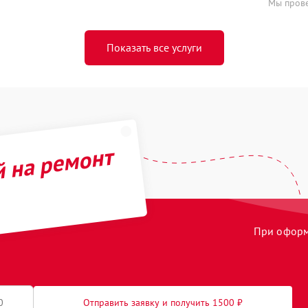
Мы прове
Показать все услуги
й на ремонт
При оформл
Отправить заявку и получить 1500 ₽