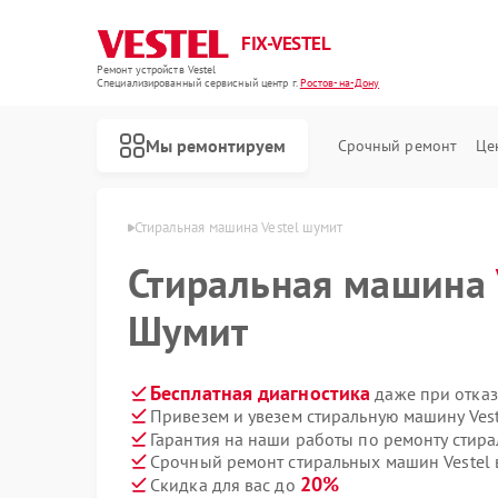
FIX-VESTEL
Ремонт устройств Vestel
Специализированный cервисный центр г.
Ростов-на-Дону
Мы ремонтируем
Срочный ремонт
Це
l в Ростове-на-Дону
Стиральная машина Vestel шумит
Стиральная машина
Шумит
Ремонт посудомоечных машин Vestel
Ремонт варочных панелей Vestel
Бесплатная диагностика
даже при отказ
Привезем и увезем стиральную машину Ves
Гарантия на наши работы по ремонту стир
Срочный ремонт стиральных машин Vestel 
20%
Скидка для вас до