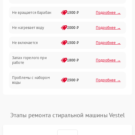
Не вращается барабан
1500 ₽
Подробнее →
Слив
Не нагревает воду
2000 ₽
Подробнее →
Программное обеспечение
Не включается
1500 ₽
Подробнее →
Запах горелого при
1800 ₽
Подробнее →
работе
Проблемы с набором
2500 ₽
Подробнее →
воды
Замена ТЭНа
2200 ₽
Подробнее →
Замена платы управления
2200 ₽
Подробнее →
Этапы ремонта стиральной машины Vestel