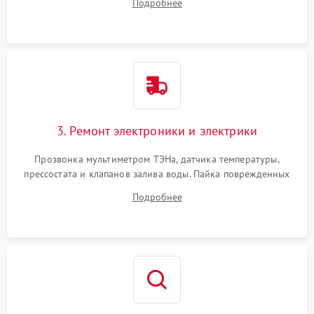
Подробнее
крестовины на износ, а манжеты люка на разрывы.
3. Ремонт электроники и электрики
Прозвонка мультиметром ТЭНа, датчика температуры,
прессостата и клапанов залива воды. Пайка поврежденных
дорожек или замена симисторов на плате управления.
Подробнее
Восстановление целостности проводки и контактов.