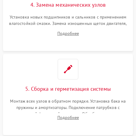
4. Замена механических узлов
Установка новых подшипников и сальников с применением
влагостойкой смазки. Замена изношенных щеток двигателя,
порванного ремня привода, неисправного сливного насоса
Подробнее
или поврежденной резиновой манжеты.
5. Сборка и герметизация системы
Монтаж всех узлов в обратном порядке. Установка бака на
пружины и амортизаторы. Подключение патрубков с
надежной фиксацией хомутами. Обработка стыков
Подробнее
герметиком для предотвращения возможных протечек воды.