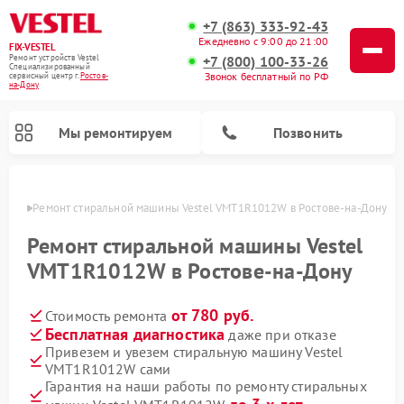
+7 (863) 333-92-43
Ежедневно с 9:00 до 21:00
FIX-VESTEL
+7 (800) 100-33-26
Ремонт устройств Vestel
Специализированный
Звонок бесплатный по РФ
cервисный центр г.
Ростов-
на-Дону
Мы ремонтируем
Позвонить
-Дону
Ремонт стиральной машины Vestel VMT1R1012W в Ростове-на-Дону
Ремонт стиральной машины Vestel
VMT1R1012W в Ростове-на-Дону
Ремонт посудомоечных машин Vestel
Ремонт варочных панелей Vestel
от 780 руб.
Стоимость ремонта
Бесплатная диагностика
даже при отказе
Привезем и увезем стиральную машину Vestel
VMT1R1012W сами
Гарантия на наши работы по ремонту стиральных