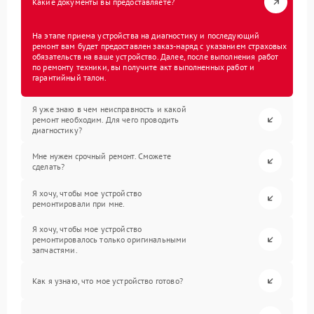
Какие документы вы предоставляете?
На этапе приема устройства на диагностику и последующий
ремонт вам будет предоставлен заказ-наряд с указанием страховых
обязательств на ваше устройство. Далее, после выполнения работ
по ремонту техники, вы получите акт выполненных работ и
гарантийный талон.
Я уже знаю в чем неисправность и какой
ремонт необходим. Для чего проводить
диагностику?
Мне нужен срочный ремонт. Сможете
сделать?
Я хочу, чтобы мое устройство
ремонтировали при мне.
Я хочу, чтобы мое устройство
ремонтировалось только оригинальными
запчастями.
Как я узнаю, что мое устройство готово?