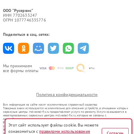
ООО "Русервис"
ИНН 7702633247
ОГРН 1077746335776
Поделиться в соц. сетях:
Мы принимаем
все формы оплаты
Политика конфиденциальности
Вся информация на сайте носит исключительно справочный характер.
Товарные знаки используются исключительно для описания устройств, в отношении которых
сервисные центры rnd.vestel-fix.ru предоставляют услуги по ремонту. Услуги оказываются в
неавторизованных сервисных центрах rnd.vestel-fix.ru, которые не связаны с
правообладателями товарных знаков или их официальными представителями.
Ремонт осуществляется для устройств, уже введенных в гражданский оборот в соответствии
Этот сайт использует файлы cookie. Вы можете
со статьей 1487 ГК РФ.
Использование товарных знаков не преследует цели индивидуализации услуг или введения
ознакомиться с
правилами использования
Согласен
потребителей в заблуждение, а служит для информирования о предоставляемых услугах по