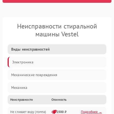
Неисправности стиральной
машины Vestel
Виды неисправностей
Электроника
Механические повреждения
Механика
Неисправности
Стоимость
Электропитание
Не сливает воду (помпа)
2500 ₽
Подробнее →
Водоснабжение