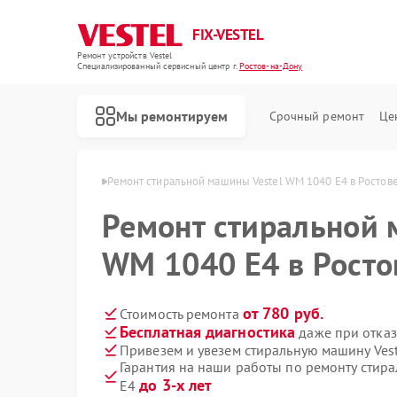
FIX-VESTEL
Ремонт устройств Vestel
Специализированный cервисный центр г.
Ростов-на-Дону
Мы ремонтируем
Срочный ремонт
Це
l в Ростове-на-Дону
Ремонт стиральной машины Vestel WM 1040 E4 в Ростов
Ремонт стиральной 
WM 1040 E4 в Росто
Ремонт посудомоечных машин Vestel
Ремонт варочных панелей Vestel
от 780 руб.
Стоимость ремонта
Бесплатная диагностика
даже при отказ
Привезем и увезем стиральную машину Ves
Гарантия на наши работы по ремонту стир
до 3-х лет
E4