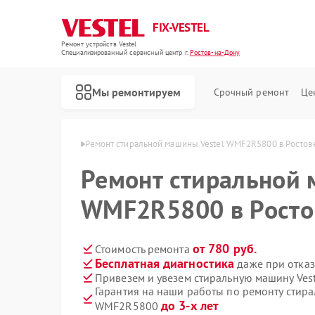
FIX-VESTEL
Ремонт устройств Vestel
Специализированный cервисный центр г.
Ростов-на-Дону
Мы ремонтируем
Срочный ремонт
Це
l в Ростове-на-Дону
Ремонт стиральной машины Vestel WMF2R5800 в Ростов
Ремонт стиральной 
WMF2R5800 в Росто
Ремонт посудомоечных машин Vestel
Ремонт варочных панелей Vestel
от 780 руб.
Стоимость ремонта
Бесплатная диагностика
даже при отказ
Привезем и увезем стиральную машину Ve
Гарантия на наши работы по ремонту стира
до 3-х лет
WMF2R5800