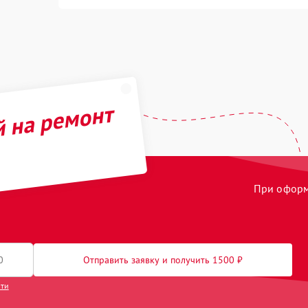
й на ремонт
При оформл
Отправить заявку и получить 1500 ₽
сти