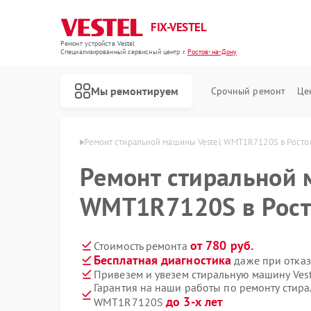
FIX-VESTEL
Ремонт устройств Vestel
Специализированный cервисный центр г.
Ростов-на-Дону
Мы ремонтируем
Срочный ремонт
Це
l в Ростове-на-Дону
Ремонт стиральной машины Vestel WMT1R7120S в Росто
Ремонт стиральной 
WMT1R7120S в Рост
Ремонт посудомоечных машин Vestel
Ремонт варочных панелей Vestel
от 780 руб.
Стоимость ремонта
Бесплатная диагностика
даже при отказ
Привезем и увезем стиральную машину Ve
Гарантия на наши работы по ремонту стира
до 3-х лет
WMT1R7120S