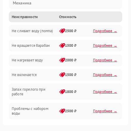
Механика
Неисправности
Стоимость
Электропитание
Не сливает воду (помпа)
2500 ₽
Подробнее →
Водоснабжение
Не вращается барабан
1500 ₽
Подробнее →
Слив
Не нагревает воду
2000 ₽
Подробнее →
Программное обеспечение
Не включается
1500 ₽
Подробнее →
Запах горелого при
1800 ₽
Подробнее →
работе
Проблемы с набором
2500 ₽
Подробнее →
воды
Замена ТЭНа
2200 ₽
Подробнее →