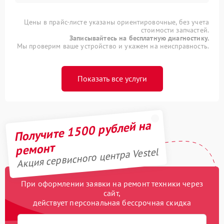
Цены в прайс-листе указаны ориентировочные, без учета
стоимости запчастей.
Записывайтесь на бесплатную диагностику.
Мы проверим ваше устройство и укажем на неисправность.
Показать все услуги
Получите 1500 рублей на
ремонт
Акция сервисного центра Vestel
При оформлении заявки на ремонт техники через
сайт,
действует персональная бессрочная скидка