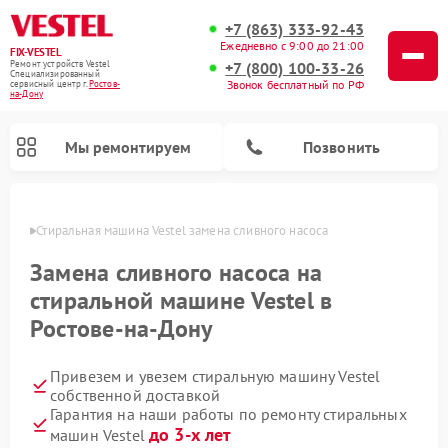
+7 (863) 333-92-43
Ежедневно с 9:00 до 21:00
FIX-VESTEL
+7 (800) 100-33-26
Ремонт устройств Vestel
Специализированный
Звонок бесплатный по РФ
cервисный центр г.
Ростов-
на-Дону
Мы ремонтируем
Позвонить
-Дону
Стиральная машина Vestel замена сливного насоса
Замена сливного насоса на
стиральной машине Vestel в
Ремонт посудомоечных машин Vestel
Ремонт варочных панелей Vestel
Ростове-на-Дону
Привезем и увезем стиральную машину Vestel
собственной доставкой
Гарантия на наши работы по ремонту стиральных
до 3-х лет
машин Vestel