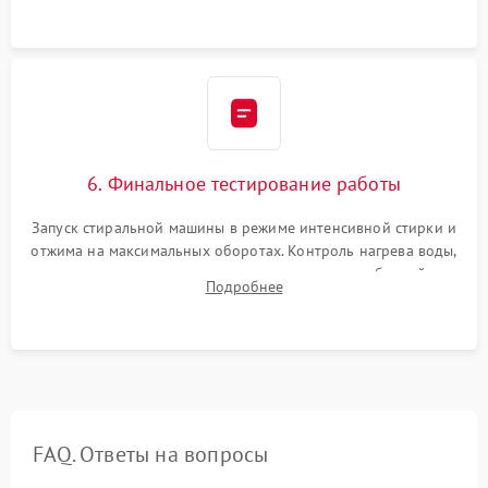
6. Финальное тестирование работы
Запуск стиральной машины в режиме интенсивной стирки и
отжима на максимальных оборотах. Контроль нагрева воды,
корректности слива, отсутствия излишних вибраций,
Подробнее
посторонних стуков и протечек под корпусом.
FAQ. Ответы на вопросы