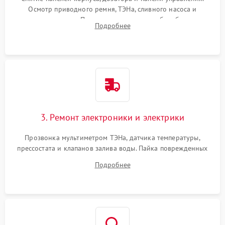
Осмотр приводного ремня, ТЭНа, сливного насоса и
амортизаторов. Проверка подшипников барабана и
Подробнее
крестовины на износ, а манжеты люка на разрывы.
3. Ремонт электроники и электрики
Прозвонка мультиметром ТЭНа, датчика температуры,
прессостата и клапанов залива воды. Пайка поврежденных
дорожек или замена симисторов на плате управления.
Подробнее
Восстановление целостности проводки и контактов.