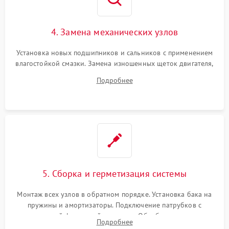
4. Замена механических узлов
Установка новых подшипников и сальников с применением
влагостойкой смазки. Замена изношенных щеток двигателя,
порванного ремня привода, неисправного сливного насоса
Подробнее
или поврежденной резиновой манжеты.
5. Сборка и герметизация системы
Монтаж всех узлов в обратном порядке. Установка бака на
пружины и амортизаторы. Подключение патрубков с
надежной фиксацией хомутами. Обработка стыков
Подробнее
герметиком для предотвращения возможных протечек воды.