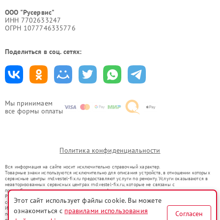
ООО "Русервис"
ИНН 7702633247
ОГРН 1077746335776
Поделиться в соц. сетях:
Мы принимаем
все формы оплаты
Политика конфиденциальности
Вся информация на сайте носит исключительно справочный характер.
Товарные знаки используются исключительно для описания устройств, в отношении которых
сервисные центры rnd.vestel-fix.ru предоставляют услуги по ремонту. Услуги оказываются в
неавторизованных сервисных центрах rnd.vestel-fix.ru, которые не связаны с
правообладателями товарных знаков или их официальными представителями.
Ремонт осуществляется для устройств, уже введенных в гражданский оборот в соответствии
Этот сайт использует файлы cookie. Вы можете
со статьей 1487 ГК РФ.
Использование товарных знаков не преследует цели индивидуализации услуг или введения
ознакомиться с
правилами использования
Согласен
потребителей в заблуждение, а служит для информирования о предоставляемых услугах по
ремонту техники указанных брендов.