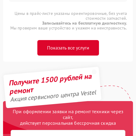
Цены в прайс-листе указаны ориентировочные, без учета
стоимости запчастей.
Записывайтесь на бесплатную диагностику.
Мы проверим ваше устройство и укажем на неисправность.
Показать все услуги
Получите 1500 рублей на
ремонт
Акция сервисного центра Vestel
При оформлении заявки на ремонт техники через
сайт,
действует персональная бессрочная скидка