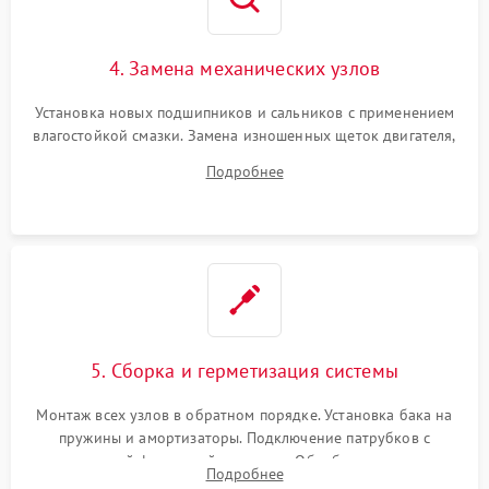
4. Замена механических узлов
Установка новых подшипников и сальников с применением
влагостойкой смазки. Замена изношенных щеток двигателя,
порванного ремня привода, неисправного сливного насоса
Подробнее
или поврежденной резиновой манжеты.
5. Сборка и герметизация системы
Монтаж всех узлов в обратном порядке. Установка бака на
пружины и амортизаторы. Подключение патрубков с
надежной фиксацией хомутами. Обработка стыков
Подробнее
герметиком для предотвращения возможных протечек воды.