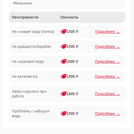
Механика
Неисправности
Стоимость
Электропитание
Не сливает воду (помпа)
2500 ₽
Подробнее →
Водоснабжение
Не вращается барабан
1500 ₽
Подробнее →
Слив
Не нагревает воду
2000 ₽
Подробнее →
Программное обеспечение
Не включается
1500 ₽
Подробнее →
Запах горелого при
1800 ₽
Подробнее →
работе
Проблемы с набором
2500 ₽
Подробнее →
воды
Замена ТЭНа
2200 ₽
Подробнее →