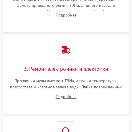
Осмотр приводного ремня, ТЭНа, сливного насоса и
амортизаторов. Проверка подшипников барабана и
Подробнее
крестовины на износ, а манжеты люка на разрывы.
3. Ремонт электроники и электрики
Прозвонка мультиметром ТЭНа, датчика температуры,
прессостата и клапанов залива воды. Пайка поврежденных
дорожек или замена симисторов на плате управления.
Подробнее
Восстановление целостности проводки и контактов.