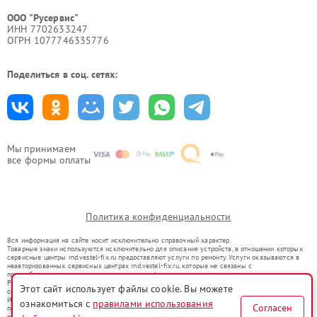
ООО "Русервис"
ИНН 7702633247
ОГРН 1077746335776
Поделиться в соц. сетях:
Мы принимаем
все формы оплаты
Политика конфиденциальности
Вся информация на сайте носит исключительно справочный характер.
Товарные знаки используются исключительно для описания устройств, в отношении которых
сервисные центры rnd.vestel-fix.ru предоставляют услуги по ремонту. Услуги оказываются в
неавторизованных сервисных центрах rnd.vestel-fix.ru, которые не связаны с
правообладателями товарных знаков или их официальными представителями.
Ремонт осуществляется для устройств, уже введенных в гражданский оборот в соответствии
Этот сайт использует файлы cookie. Вы можете
со статьей 1487 ГК РФ.
Использование товарных знаков не преследует цели индивидуализации услуг или введения
ознакомиться с
правилами использования
Согласен
потребителей в заблуждение, а служит для информирования о предоставляемых услугах по
ремонту техники указанных брендов.