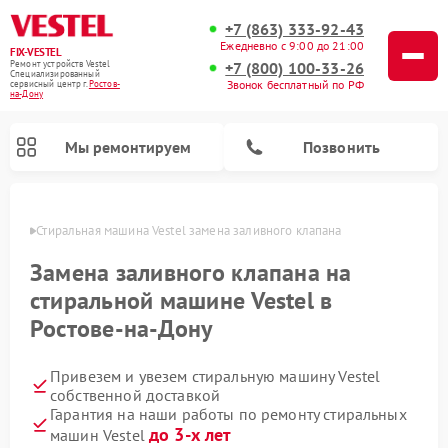
+7 (863) 333-92-43
Ежедневно с 9:00 до 21:00
FIX-VESTEL
+7 (800) 100-33-26
Ремонт устройств Vestel
Специализированный
Звонок бесплатный по РФ
cервисный центр г.
Ростов-
на-Дону
Мы ремонтируем
Позвонить
-Дону
Стиральная машина Vestel замена заливного клапана
Замена заливного клапана на
стиральной машине Vestel в
Ремонт посудомоечных машин Vestel
Ремонт варочных панелей Vestel
Ростове-на-Дону
Привезем и увезем стиральную машину Vestel
собственной доставкой
Гарантия на наши работы по ремонту стиральных
до 3-х лет
машин Vestel