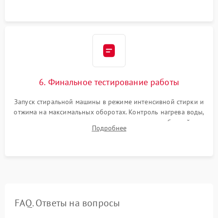
6. Финальное тестирование работы
Запуск стиральной машины в режиме интенсивной стирки и
отжима на максимальных оборотах. Контроль нагрева воды,
корректности слива, отсутствия излишних вибраций,
Подробнее
посторонних стуков и протечек под корпусом.
FAQ. Ответы на вопросы