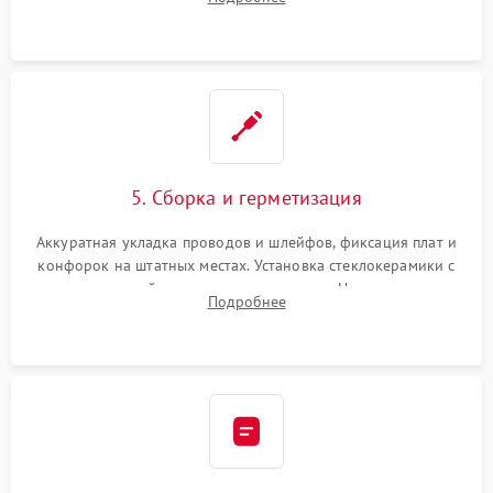
дорожек. Очистка контактов и замена поврежденной
проводки.
5. Сборка и герметизация
Аккуратная укладка проводов и шлейфов, фиксация плат и
конфорок на штатных местах. Установка стеклокерамики с
проверкой равномерности зазоров. Нанесение
Подробнее
термостойкого герметика или укладка уплотнительной
ленты по контуру.