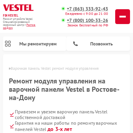
+7 (863) 333-92-43
Ежедневно с 9:00 до 21:00
FIX-VESTEL
+7 (800) 100-33-26
Ремонт устройств Vestel
Специализированный
Звонок бесплатный по РФ
cервисный центр г.
Ростов-
на-Дону
Мы ремонтируем
Позвонить
-Дону
Варочная панель Vestel ремонт модуля управления
Ремонт модуля управления на
варочной панели Vestel в Ростове-
Ремонт стиральных машин Vestel
Ремонт посудомоечных машин Vestel
на-Дону
Привезем и увезем варочную панель Vestel
собственной доставкой
Гарантия на наши работы по ремонту варочных
до 3-х лет
панелей Vestel