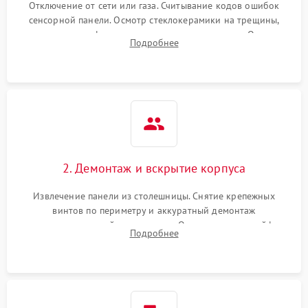
Отключение от сети или газа. Считывание кодов ошибок
сенсорной панели. Осмотр стеклокерамики на трещины,
проверка конфорок на равномерность нагрева. Опрос
Подробнее
клиента о симптомах (не включается, не видит посуду,
щелкает).
2. Демонтаж и вскрытие корпуса
Извлечение панели из столешницы. Снятие крепежных
винтов по периметру и аккуратный демонтаж
стеклокерамической поверхности. Отсоединение шлейфов
Подробнее
сенсорного блока для доступа к силовым платам, катушкам
или ТЭНам.