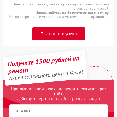
Цены в прайс-листе указаны ориентировочные, без учета
стоимости запчастей.
Записывайтесь на бесплатную диагностику.
Мы проверим ваше устройство и укажем на неисправность.
Показать все услуги
Получите 1500 рублей на
ремонт
Акция сервисного центра Vestel
При оформлении заявки на ремонт техники через
сайт,
действует персональная бессрочная скидка