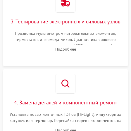
3. Тестирование электронных и силовых узлов
Прозвонка мультиметром нагревательных элементов,
термостатов и термодатчиков. Диагностика силового
модуля, реле, диодных мостов и IGBT-транзисторов (для
Подробнее
индукции). Проверка кранов и газ-контроля (для газовых
панелей).
4. Замена деталей и компонентный ремонт
Установка новых ленточных ТЭНов (Hi-Light), индукторных
катушек или термопар. Перепайка сгоревших элементов на
плате управления, восстановление токопроводящих
Подробнее