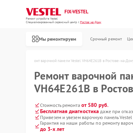
FIX-VESTEL
Ремонт устройств Vestel
Специализированный cервисный центр г.
Ростов-на-Дону
Мы ремонтируем
Срочный ремонт
Це
остове-на-Дону
Ремонт варочной панели Vestel VH64E261B в Ростове-на-Дон
Ремонт варочной па
VH64E261B в Ростов
Ремонт стиральных машин Vestel
Ремонт посудомоечных машин Vestel
от 580 руб.
Стоимость ремонта
Бесплатная диагностика
даже при отказ
Привезем и увезем варочную панель Veste
Гарантия на наши работы по ремонту варо
до 3-х лет