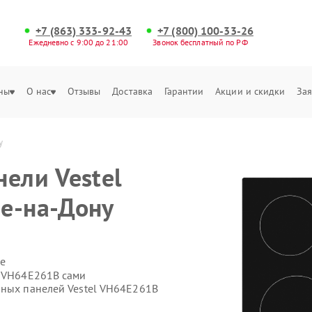
+7 (863) 333-92-43
+7 (800) 100-33-26
Ежедневно с 9:00 до 21:00
Звонок бесплатный по РФ
ны
О нас
Отзывы
Доставка
Гарантии
Акции и скидки
Зая
у
нели Vestel
е-на-Дону
е
l VH64E261B сами
чных панелей Vestel VH64E261B