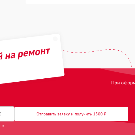
й на ремонт
При оформл
Отправить заявку и получить 1500 ₽
сти