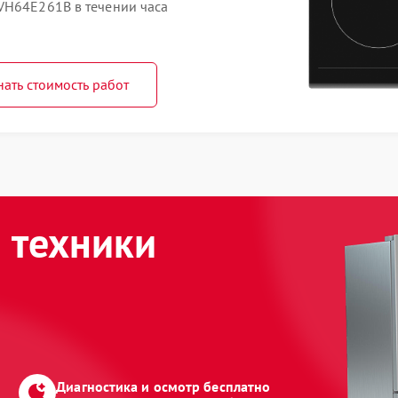
VH64E261B в течении часа
нать стоимость работ
 техники
Диагностика и осмотр бесплатно