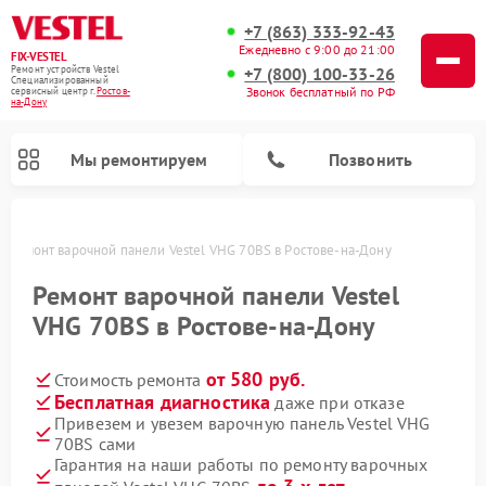
+7 (863) 333-92-43
Ежедневно с 9:00 до 21:00
FIX-VESTEL
+7 (800) 100-33-26
Ремонт устройств Vestel
Специализированный
Звонок бесплатный по РФ
cервисный центр г.
Ростов-
на-Дону
Мы ремонтируем
Позвонить
у
Ремонт варочной панели Vestel VHG 70BS в Ростове-на-Дону
Ремонт варочной панели Vestel
VHG 70BS в Ростове-на-Дону
Ремонт стиральных машин Vestel
Ремонт посудомоечных машин Vestel
от 580 руб.
Стоимость ремонта
Бесплатная диагностика
даже при отказе
Привезем и увезем варочную панель Vestel VHG
70BS сами
Гарантия на наши работы по ремонту варочных