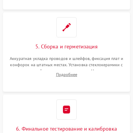
проводки.
5. Сборка и герметизация
Аккуратная укладка проводов и шлейфов, фиксация плат и
конфорок на штатных местах. Установка стеклокерамики с
проверкой равномерности зазоров. Нанесение
Подробнее
термостойкого герметика или укладка уплотнительной
ленты по контуру.
6. Финальное тестирование и калибровка