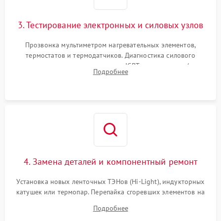
3. Тестирование электронных и силовых узлов
Прозвонка мультиметром нагревательных элементов,
термостатов и термодатчиков. Диагностика силового
модуля, реле, диодных мостов и IGBT-транзисторов (для
Подробнее
индукции). Проверка кранов и газ-контроля (для газовых
панелей).
4. Замена деталей и компонентный ремонт
Установка новых ленточных ТЭНов (Hi-Light), индукторных
катушек или термопар. Перепайка сгоревших элементов на
плате управления, восстановление токопроводящих
Подробнее
дорожек. Очистка контактов и замена поврежденной