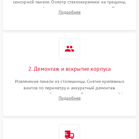
сенсорной панели. Осмотр стеклокерамики на трещины,
проверка конфорок на равномерность нагрева. Опрос
Подробнее
клиента о симптомах (не включается, не видит посуду,
щелкает).
2. Демонтаж и вскрытие корпуса
Извлечение панели из столешницы. Снятие крепежных
винтов по периметру и аккуратный демонтаж
стеклокерамической поверхности. Отсоединение шлейфов
Подробнее
сенсорного блока для доступа к силовым платам, катушкам
или ТЭНам.