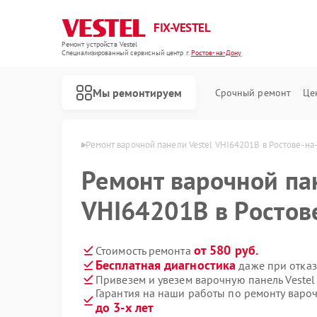
FIX-VESTEL
Ремонт устройств Vestel
Специализированный cервисный центр г.
Ростов-на-Дону
Мы ремонтируем
Срочный ремонт
Це
l в Ростове-на-Дону
Ремонт варочной панели Vestel VHI64201B в Ростове-на
Ремонт варочной па
VHI64201B в Ростов
Ремонт стиральных машин Vestel
Ремонт посудомоечных машин Vestel
от 580 руб.
Стоимость ремонта
Бесплатная диагностика
даже при отказ
Привезем и увезем варочную панель Veste
Гарантия на наши работы по ремонту варо
до 3-х лет