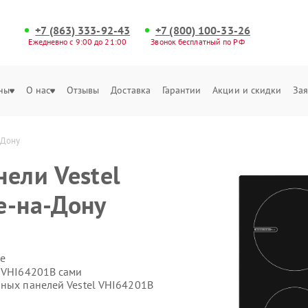
+7 (863) 333-92-43
+7 (800) 100-33-26
Ежедневно с 9:00 до 21:00
Звонок бесплатный по РФ
ны
О нас
Отзывы
Доставка
Гарантии
Акции и скидки
Зая
-Дону
нели Vestel
е-на-Дону
е
l VHI64201B сами
чных панелей Vestel VHI64201B