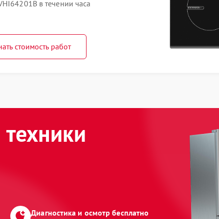
VHI64201B в течении часа
нать стоимость работ
 техники
Диагностика и осмотр бесплатно