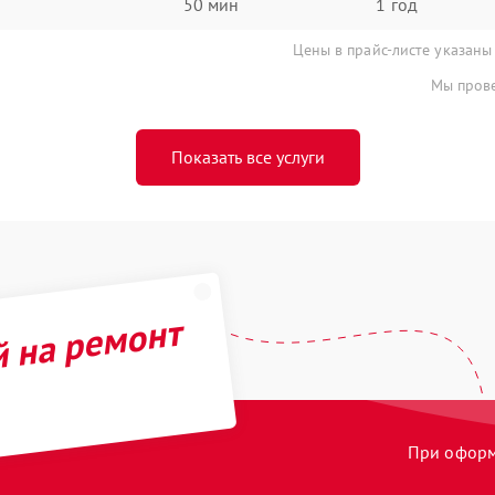
50 мин
1 год
Цены в прайс-листе указаны
Мы прове
Показать все услуги
й на ремонт
При оформл