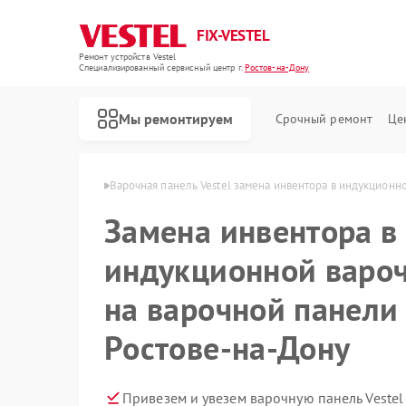
FIX-VESTEL
Ремонт устройств Vestel
Специализированный cервисный центр г.
Ростов-на-Дону
Мы ремонтируем
Срочный ремонт
Це
l в Ростове-на-Дону
Варочная панель Vestel замена инвентора в индукционн
Замена инвентора в
индукционной варо
Ремонт стиральных машин Vestel
Ремонт посудомоечных машин Vestel
на варочной панели 
Ростове-на-Дону
Привезем и увезем варочную панель Vestel